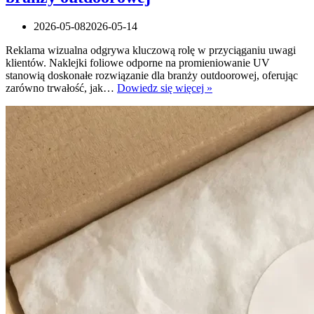
2026-05-08
2026-05-14
Reklama wizualna odgrywa kluczową rolę w przyciąganiu uwagi
klientów. Naklejki foliowe odporne na promieniowanie UV
stanowią doskonałe rozwiązanie dla branży outdoorowej, oferując
Naklejki
zarówno trwałość, jak…
Dowiedz się więcej »
foliowe
odporne
na
promieniowanie
UV
–
niezbędne
w
branży
outdoorowej