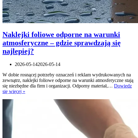
Naklejki foliowe odporne na warunki
atmosferyczne – gdzie sprawdzają się
najlepiej?
2026-05-14
2026-05-14
W dobie rosnącej potrzeby oznaczeń i reklam wydrukowanych na
zewnątrz, naklejki foliowe odporne na warunki atmosferyczne stają
się niezbędne dla firm i organizacji. Odporny materiał,…
Dowiedz
Naklejki
się więcej »
foliowe
odporne
na
warunki
atmosferyczne
–
gdzie
sprawdzają