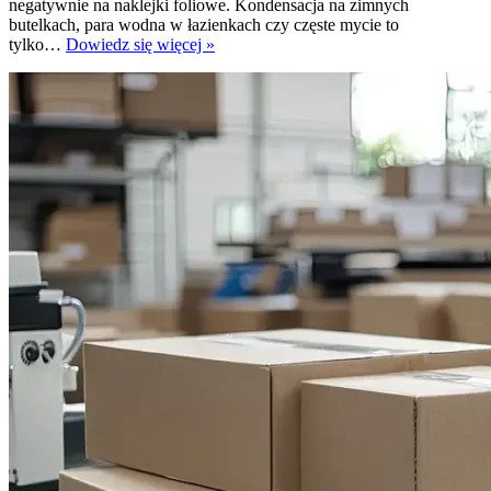
negatywnie na naklejki foliowe. Kondensacja na zimnych
butelkach, para wodna w łazienkach czy częste mycie to
Czy
tylko…
Dowiedz się więcej »
naklejki
foliowe
nadają
się
do
kontaktu
z
wilgocią?