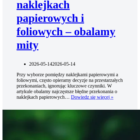
naklejkach
papierowych i
foliowych – obalamy
mity
2026-05-14
2026-05-14
Przy wyborze pomiędzy naklejkami papierowymi a
foliowymi, często opieramy decyzje na przestarzałych
przekonaniach, ignorując kluczowe czynniki. W
artykule obalamy najczęstsze błędne przekonania o
Najczęstsze
naklejkach papierowych…
Dowiedz się więcej »
błędne
przekonania
o
naklejkach
papierowych
i
foliowych