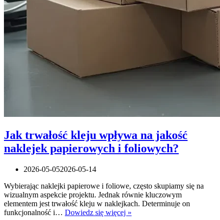
Jak trwałość kleju wpływa na jakość
naklejek papierowych i foliowych?
2026-05-05
2026-05-14
Wybierając naklejki papierowe i foliowe, często skupiamy się na
wizualnym aspekcie projektu. Jednak równie kluczowym
elementem jest trwałość kleju w naklejkach. Determinuje on
Jak
funkcjonalność i…
Dowiedz się więcej »