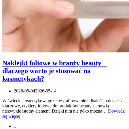
Naklejki foliowe w branży beauty –
dlaczego warto je stosować na
kosmetykach?
2026-05-04
2026-05-14
W świecie kosmetyków, gdzie wyrafinowanie i dbałość o detale są
kluczowe, etykiety foliowe do produktów beauty stanowią
niezwykle istotny element. Dzięki nim nie tylko można…
Dowiedz
Naklejki
się więcej »
foliowe
1
w