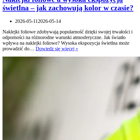
świetlna – jak zachowują kolor w czasie?
2026-05-11
2026-05-14
Naklejki foliowe zdobywają popularność dzięki swojej trwałości i
odporności na różnorodne warunki atmosferyczne. Jak światło
wpływa na naklejki foliowe? Wysoka ekspozycja świetlna może
Naklejki
prowadzić do…
Dowiedz się więcej »
foliowe
a
wysoka
ekspozycja
świetlna
–
jak
zachowują
kolor
w
czasie?