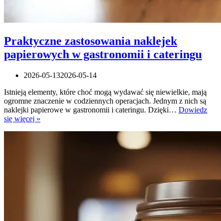
Praktyczne zastosowania naklejek
papierowych w gastronomii i cateringu
2026-05-13
2026-05-14
Istnieją elementy, które choć mogą wydawać się niewielkie, mają
ogromne znaczenie w codziennych operacjach. Jednym z nich są
naklejki papierowe w gastronomii i cateringu. Dzięki…
Dowiedz
Praktyczne
się więcej »
zastosowania
naklejek
papierowych
w
gastronomii
i
cateringu