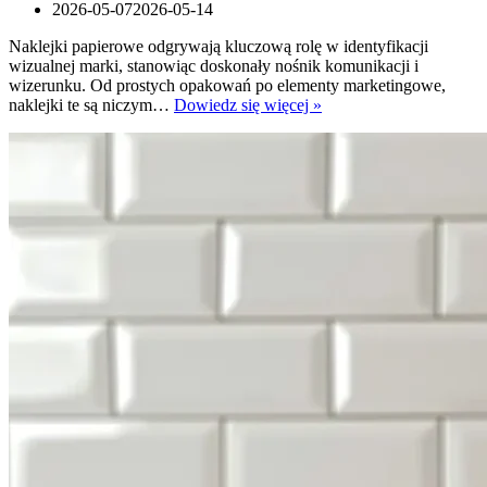
2026-05-07
2026-05-14
Naklejki papierowe odgrywają kluczową rolę w identyfikacji
wizualnej marki, stanowiąc doskonały nośnik komunikacji i
wizerunku. Od prostych opakowań po elementy marketingowe,
Naklejki
naklejki te są niczym…
Dowiedz się więcej »
papierowe
jako
element
identyfikacji
wizualnej
–
jak
je
projektować?