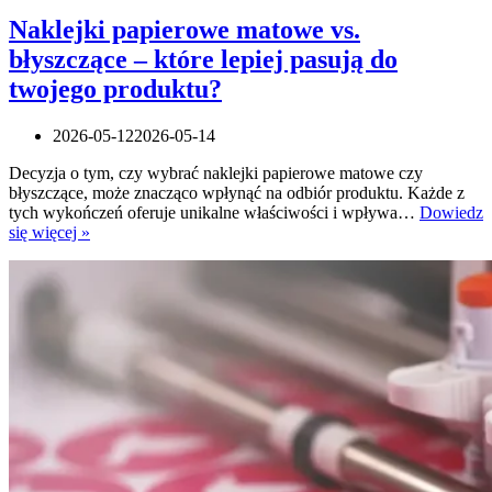
Naklejki papierowe matowe vs.
błyszczące – które lepiej pasują do
twojego produktu?
2026-05-12
2026-05-14
Decyzja o tym, czy wybrać naklejki papierowe matowe czy
błyszczące, może znacząco wpłynąć na odbiór produktu. Każde z
tych wykończeń oferuje unikalne właściwości i wpływa…
Dowiedz
Naklejki
się więcej »
papierowe
matowe
vs.
błyszczące
–
które
lepiej
pasują
do
twojego
produktu?